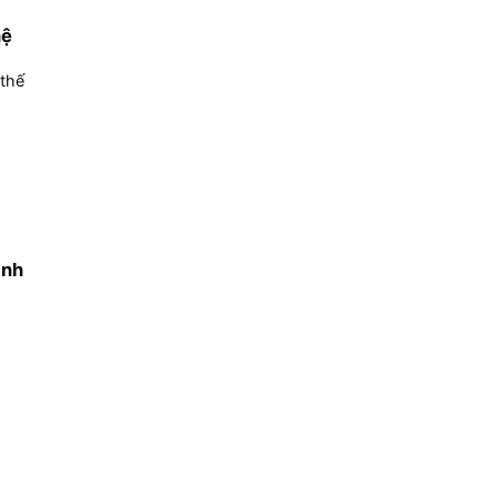
hệ
 thế
ành