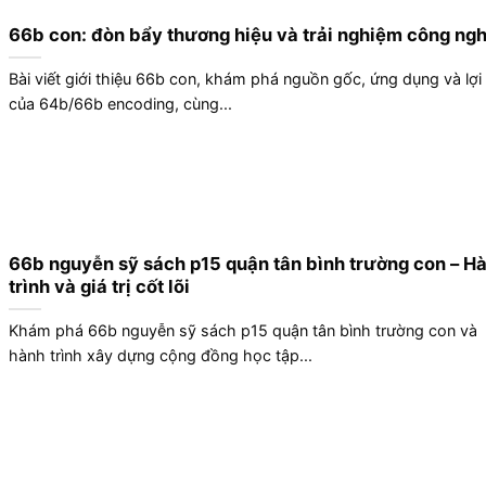
66b con: đòn bẩy thương hiệu và trải nghiệm công ng
Bài viết giới thiệu 66b con, khám phá nguồn gốc, ứng dụng và lợi
của 64b/66b encoding, cùng...
66b nguyễn sỹ sách p15 quận tân bình trường con – H
trình và giá trị cốt lõi
Khám phá 66b nguyễn sỹ sách p15 quận tân bình trường con và
hành trình xây dựng cộng đồng học tập...