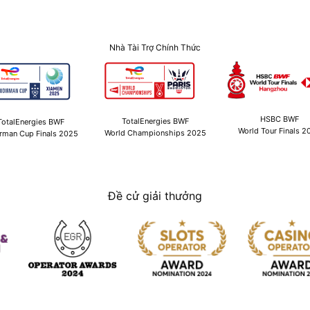
Nhà Tài Trợ Chính Thức
HSBC BWF
TotalEnergies BWF
TotalEnergies BWF
World Tour Finals 2
World Championships 2025
rman Cup Finals 2025
Đề cử giải thưởng