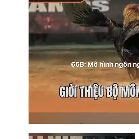
66B: Mô hình ngôn n
Một cái nhìn tổng quan về 66B,