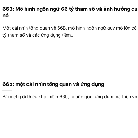
66B: Mô hình ngôn ngữ 66 tỷ tham số và ảnh hưởng củ
nó
Một cái nhìn tổng quan về 66B, mô hình ngôn ngữ quy mô lớn có
tỷ tham số và các ứng dụng tiềm...
66b: một cái nhìn tổng quan và ứng dụng
Bài viết giới thiệu khái niệm 66b, nguồn gốc, ứng dụng và triển vọ