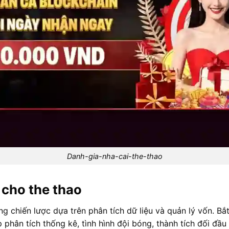
Danh-gia-nha-cai-the-thao
 cho the thao
ng chiến lược dựa trên phân tích dữ liệu và quản lý vốn. B
phân tích thống kê, tình hình đội bóng, thành tích đối đầu 