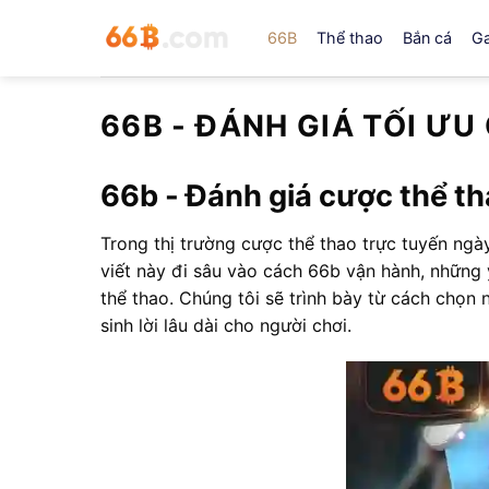
Chuyển
66B
Thể thao
Bắn cá
Ga
đến
nội
dung
66B - ĐÁNH GIÁ TỐI Ư
66b - Đánh giá cược thể th
Trong thị trường cược thể thao trực tuyến ngà
viết này đi sâu vào cách 66b vận hành, những 
thể thao. Chúng tôi sẽ trình bày từ cách chọn n
sinh lời lâu dài cho người chơi.