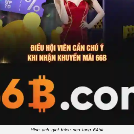
Hinh-anh-gioi-thieu-nen-tang-64bit