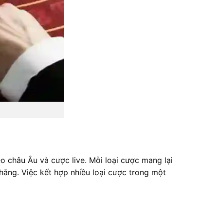
o châu Âu và cược live. Mỗi loại cược mang lại
thắng. Việc kết hợp nhiều loại cược trong một