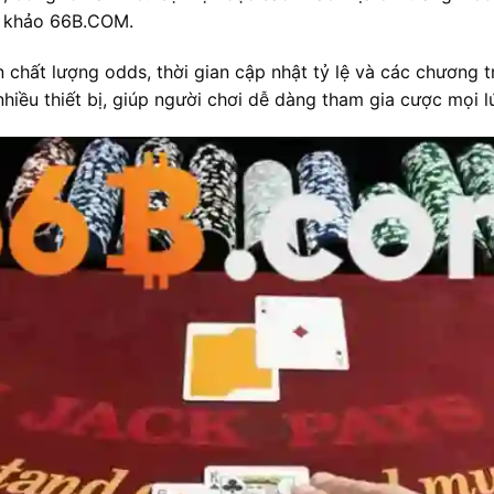
m khảo 66B.COM.
n chất lượng odds, thời gian cập nhật tỷ lệ và các chương t
hiều thiết bị, giúp người chơi dễ dàng tham gia cược mọi l