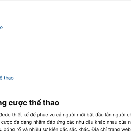
ao
hể thao
ờng cược thể thao
được thiết kế để phục vụ cả người mới bắt đầu lẫn người c
ọn cược đa dạng nhằm đáp ứng các nhu cầu khác nhau của n
, bóng rổ và nhiều sự kiện đặc sắc khác. Địa chỉ trang we