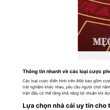
Thông tin nhanh về các loại cược ph
Các loại cược điển hình trên 66b bao gồm cược
trải nghiệm khác nhau, yêu cầu người chơi nắm 
trận đấu có thể tăng khả năng lợi nhuận khi đ
Lựa chọn nhà cái uy tín cho 