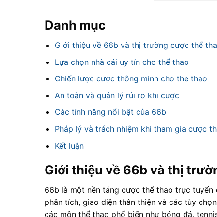
Danh mục
Giới thiệu về 66b và thị trường cược thể th
Lựa chọn nhà cái uy tín cho thể thao
Chiến lược cược thông minh cho the thao
An toàn và quản lý rủi ro khi cược
Các tính năng nổi bật của 66b
Pháp lý và trách nhiệm khi tham gia cược t
Kết luận
Giới thiệu về 66b và thị trư
66b là một nền tảng cược thể thao trực tuyến 
phân tích, giao diện thân thiện và các tùy ch
các môn thể thao phổ biến như bóng đá, tennis