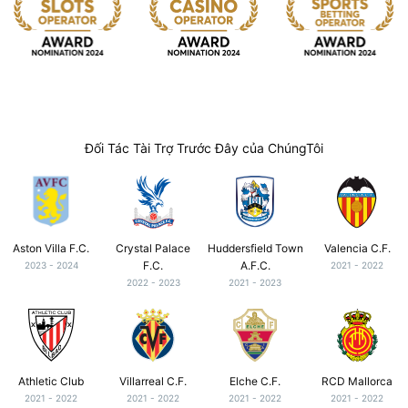
Đối Tác Tài Trợ Trước Đây của ChúngTôi
Aston Villa F.C.
Crystal Palace
Huddersfield Town
Valencia C.F.
F.C.
A.F.C.
2023 - 2024
2021 - 2022
2022 - 2023
2021 - 2023
Athletic Club
Villarreal C.F.
Elche C.F.
RCD Mallorca
2021 - 2022
2021 - 2022
2021 - 2022
2021 - 2022