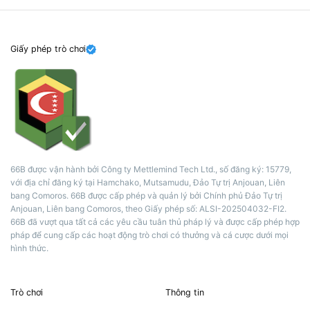
Giấy phép trò chơi
66B được vận hành bởi Công ty Mettlemind Tech Ltd., số đăng ký: 15779,
với địa chỉ đăng ký tại Hamchako, Mutsamudu, Đảo Tự trị Anjouan, Liên
bang Comoros. 66B được cấp phép và quản lý bởi Chính phủ Đảo Tự trị
Anjouan, Liên bang Comoros, theo Giấy phép số: ALSI-202504032-FI2.
66B đã vượt qua tất cả các yêu cầu tuân thủ pháp lý và được cấp phép hợp
pháp để cung cấp các hoạt động trò chơi có thưởng và cá cược dưới mọi
hình thức.
Trò chơi
Thông tin