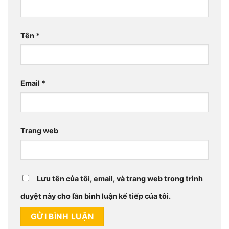
Tên
*
Email
*
Trang web
Lưu tên của tôi, email, và trang web trong trình
duyệt này cho lần bình luận kế tiếp của tôi.