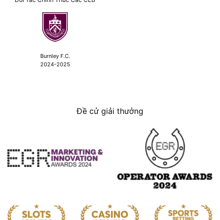
Burnley F.C.
2024-2025
Đề cử giải thưởng