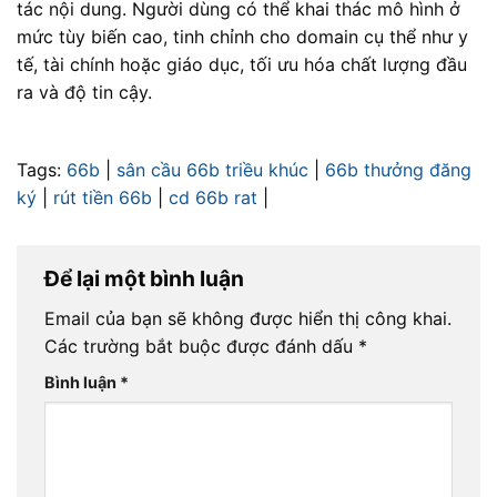
tác nội dung. Người dùng có thể khai thác mô hình ở
mức tùy biến cao, tinh chỉnh cho domain cụ thể như y
tế, tài chính hoặc giáo dục, tối ưu hóa chất lượng đầu
ra và độ tin cậy.
Tags:
66b
|
sân cầu 66b triều khúc
|
66b thưởng đăng
ký
|
rút tiền 66b
|
cd 66b rat
|
Để lại một bình luận
Email của bạn sẽ không được hiển thị công khai.
Các trường bắt buộc được đánh dấu
*
Bình luận
*