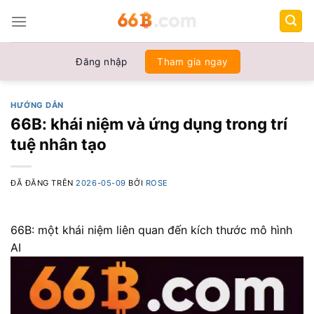
Chuyển
đến
nội
dung
Đăng nhập
Tham gia ngay
HƯỚNG DẪN
66B: khái niệm và ứng dụng trong trí
tuệ nhân tạo
ĐÃ ĐĂNG TRÊN
2026-05-09
BỞI
ROSE
66B: một khái niệm liên quan đến kích thước mô hình
AI