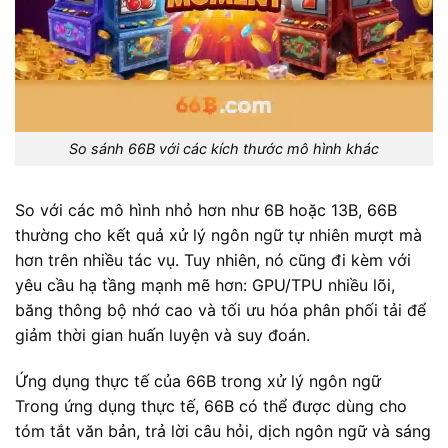
So sánh 66B với các kích thước mô hình khác
So với các mô hình nhỏ hơn như 6B hoặc 13B, 66B
thường cho kết quả xử lý ngôn ngữ tự nhiên mượt mà
hơn trên nhiều tác vụ. Tuy nhiên, nó cũng đi kèm với
yêu cầu hạ tầng mạnh mẽ hơn: GPU/TPU nhiều lõi,
băng thông bộ nhớ cao và tối ưu hóa phân phối tải để
giảm thời gian huấn luyện và suy đoán.
Ứng dụng thực tế của 66B trong xử lý ngôn ngữ
Trong ứng dụng thực tế, 66B có thể được dùng cho
tóm tắt văn bản, trả lời câu hỏi, dịch ngôn ngữ và sáng