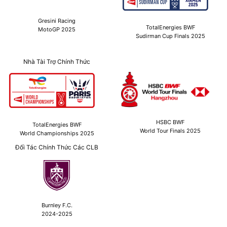
Gresini Racing
TotalEnergies BWF
MotoGP 2025
Sudirman Cup Finals 2025
Nhà Tài Trợ Chính Thức
HSBC BWF
TotalEnergies BWF
World Tour Finals 2025
World Championships 2025
Đối Tác Chính Thức Các CLB
Burnley F.C.
2024-2025