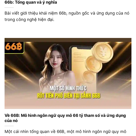
66b: Tổng quan và ý nghĩa
Bài viết giới thiệu khái niệm 66b, nguồn gốc và ứng dụng của nó
trong công nghệ hiện đại.
Về 66B: Mô hình ngôn ngữ quy mô 66 tỷ tham số và ứng dụng
của nó
Một cái nhìn tổng quan về 66B, một mô hình ngôn ngữ quy mô