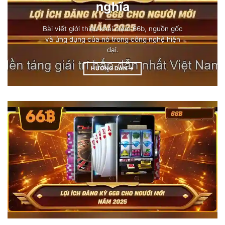
nghĩa
Bài viết giới thiệu khái niệm 66b, nguồn gốc
và ứng dụng của nó trong công nghệ hiện
đại.
HƯỚNG DẪN
→