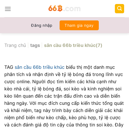
Chuyển
đến
nội
dung
Đăng nhập
Tham gia ngay
Trang chủ
|
tags
|
sân cầu 66b triều khúc(7)
TAG
sân cầu 66b triều khúc
biểu thị một danh mục
phân tích và nhận định về tỷ lệ bóng đá trong lĩnh vực
cược online. Người đọc tìm kiếm các khía cạnh như
kèo nhà cái, tỷ lệ bóng đá, soi kèo và kinh nghiệm soi
kèo liên quan đến các trận đấu đỉnh cao và diễn biến
hàng ngày. Với mục đích cung cấp kiến thức tổng quát
và khái niệm, tag này trình bày cách diễn giải các khái
niệm phổ biến như kèo chấp, kèo phù hợp, tỷ lệ cược
và cách đánh giá độ tin cậy của thông tin soi kèo. Đây