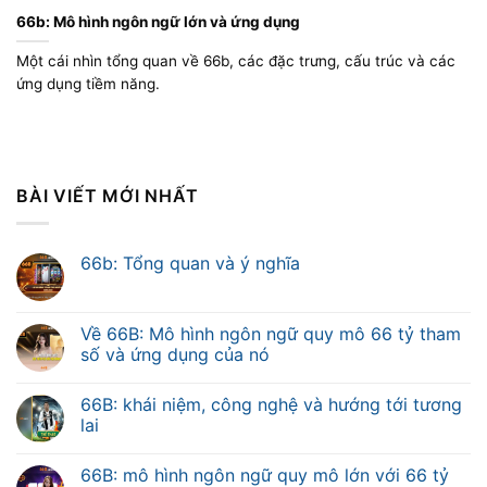
66b: Mô hình ngôn ngữ lớn và ứng dụng
Một cái nhìn tổng quan về 66b, các đặc trưng, cấu trúc và các
ứng dụng tiềm năng.
BÀI VIẾT MỚI NHẤT
66b: Tổng quan và ý nghĩa
Về 66B: Mô hình ngôn ngữ quy mô 66 tỷ tham
số và ứng dụng của nó
66B: khái niệm, công nghệ và hướng tới tương
lai
66B: mô hình ngôn ngữ quy mô lớn với 66 tỷ