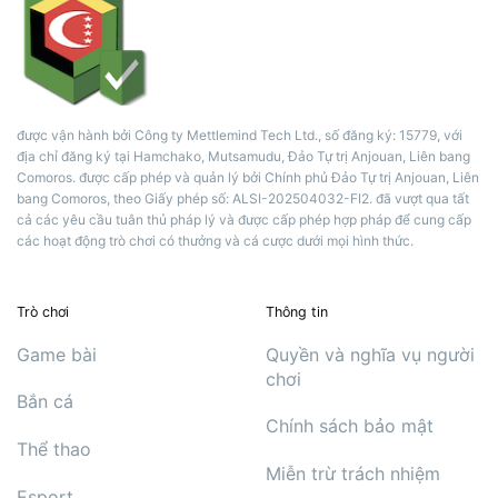
được vận hành bởi Công ty Mettlemind Tech Ltd., số đăng ký: 15779, với
địa chỉ đăng ký tại Hamchako, Mutsamudu, Đảo Tự trị Anjouan, Liên bang
Comoros. được cấp phép và quản lý bởi Chính phủ Đảo Tự trị Anjouan, Liên
bang Comoros, theo Giấy phép số: ALSI-202504032-FI2. đã vượt qua tất
cả các yêu cầu tuân thủ pháp lý và được cấp phép hợp pháp để cung cấp
các hoạt động trò chơi có thưởng và cá cược dưới mọi hình thức.
Trò chơi
Thông tin
Game bài
Quyền và nghĩa vụ người
chơi
Bắn cá
Chính sách bảo mật
Thể thao
Miễn trừ trách nhiệm
Esport