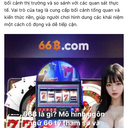
bối cảnh thị trường và so sánh với các quan sát thực
tế. Vai trò của tag là cung cấp bối cảnh tổng quan và
kiến thức nền, giúp người chơi hình dung các khái niệm
một cách cô đọng và dễ tiếp cận.
HƯỚNG DẪN
66B là gì? Mô hình ngôn
ngữ 66 tỷ tham số và