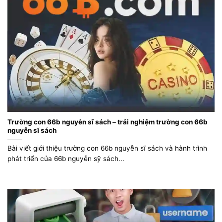
Trường con 66b nguyễn sĩ sách – trải nghiệm trường con 66b
nguyễn sĩ sách
Bài viết giới thiệu trường con 66b nguyễn sĩ sách và hành trình
phát triển của 66b nguyễn sỹ sách...