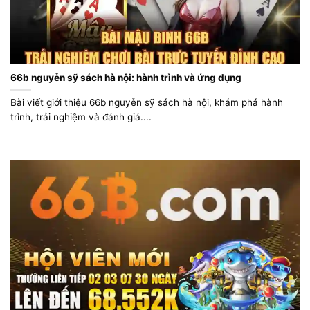
66b nguyễn sỹ sách hà nội: hành trình và ứng dụng
Bài viết giới thiệu 66b nguyễn sỹ sách hà nội, khám phá hành
trình, trải nghiệm và đánh giá....