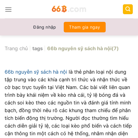
Chuyển
đến
nội
dung
Đăng nhập
Tham gia ngay
Trang chủ
|
tags
|
66b nguyễn sỹ sách hà nội(7)
66b nguyễn sỹ sách hà nội
là thẻ phân loại nội dung
tập trung vào các khía cạnh tri thức và nhận thức về
cờ bạc trực tuyến tại Việt Nam. Các bài viết liên quan
trình bày khái niệm về kèo nhà cái, tỷ lệ bóng đá và
cách soi kèo theo các nguồn tin và đánh giá tính minh
bạch, đồng thời nêu rõ các khung tham chiếu để phân
tích biến động thị trường. Người đọc thường tìm hiểu
cách diễn giải tỷ lệ, các loại kèo phổ biến và cách tiếp
cận thông tin một cách có hệ thống, nhằm nhận diện