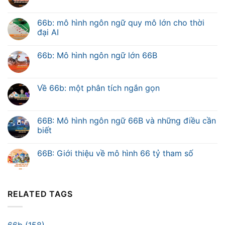
66b: mô hình ngôn ngữ quy mô lớn cho thời
đại AI
66b: Mô hình ngôn ngữ lớn 66B
Về 66b: một phân tích ngắn gọn
66B: Mô hình ngôn ngữ 66B và những điều cần
biết
66B: Giới thiệu về mô hình 66 tỷ tham số
RELATED TAGS
66b (158)