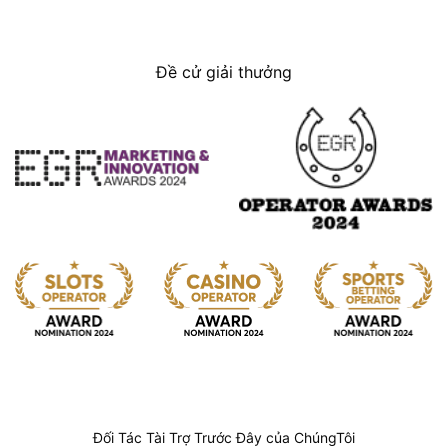
Đề cử giải thưởng
Đối Tác Tài Trợ Trước Đây của ChúngTôi