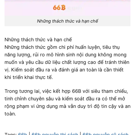
Những thách thức và hạn chế
Những thách thức và hạn chế
Những thách thức gồm chi phí huấn luyện, tiêu thụ
năng lượng, rủi ro mô hình sinh nội dung không mong
muốn và yêu cầu dữ liệu chất lượng cao để tránh thiên
vị. Kiểm soát đầu ra và đánh giá an toàn là cần thiết
khi triển khai thực tế.
Trong tương lai, việc kết hợp 66B với siêu tham chiếu,
tinh chỉnh chuyên sâu và kiểm soát đầu ra có thể mở
rộng phạm vi ứng dụng mà vẫn duy trì độ tin cậy và an
toàn.
Tags:
66b
|
66b nguyễn thi sách
|
66b nguyễn sỹ sách