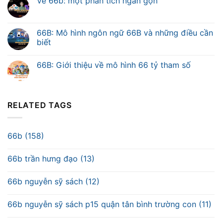
Về 66b: một phân tích ngắn gọn
66B: Mô hình ngôn ngữ 66B và những điều cần
biết
66B: Giới thiệu về mô hình 66 tỷ tham số
RELATED TAGS
66b (158)
66b trần hưng đạo (13)
66b nguyễn sỹ sách (12)
66b nguyễn sỹ sách p15 quận tân bình trường con (11)