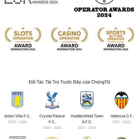
Đối Tác Tài Trợ Trước Đây của ChúngTôi
Aston Villa F.C.
Crystal Palace
Huddersfield Town
Valencia C.F.
F.C.
A.F.C.
2023 - 2024
2021 - 2022
2022 - 2023
2021 - 2023