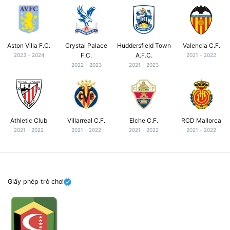
Aston Villa F.C.
Crystal Palace
Huddersfield Town
Valencia C.F.
F.C.
A.F.C.
2023 - 2024
2021 - 2022
2022 - 2023
2021 - 2023
Athletic Club
Villarreal C.F.
Elche C.F.
RCD Mallorca
2021 - 2022
2021 - 2022
2021 - 2022
2021 - 2022
Giấy phép trò chơi