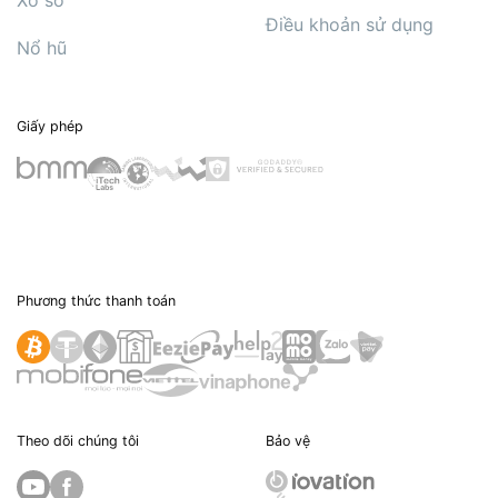
Điều khoản sử dụng
Nổ hũ
Giấy phép
Phương thức thanh toán
Theo dõi chúng tôi
Bảo vệ