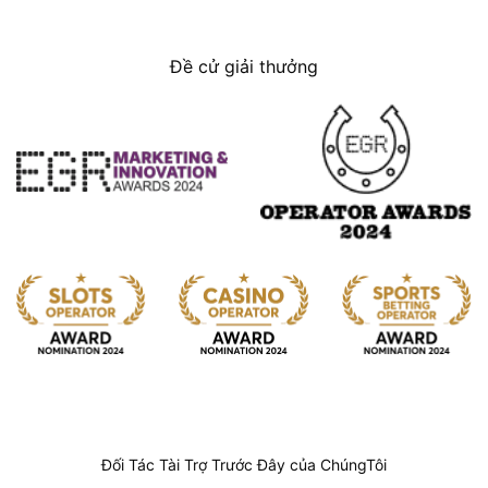
Đề cử giải thưởng
Đối Tác Tài Trợ Trước Đây của ChúngTôi