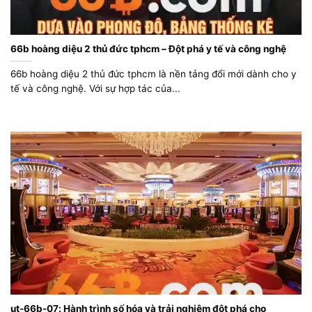
66b hoàng diệu 2 thủ đức tphcm – Đột phá y tế và công nghệ
66b hoàng diệu 2 thủ đức tphcm là nền tảng đổi mới dành cho y
tế và công nghệ. Với sự hợp tác của...
ut-66b-07: Hành trình số hóa và trải nghiệm đột phá cho