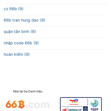
cz 66b (9)
66b tran hung dao (9)
quận tân bình (9)
nhập code 66b (9)
hoàn kiếm (9)
Nhà tài trợ Danh hiệu