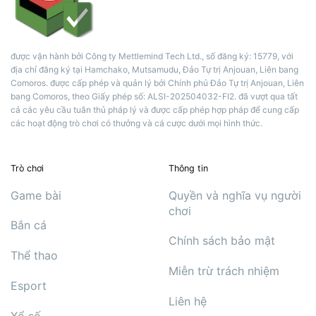
được vận hành bởi Công ty Mettlemind Tech Ltd., số đăng ký: 15779, với
địa chỉ đăng ký tại Hamchako, Mutsamudu, Đảo Tự trị Anjouan, Liên bang
Comoros. được cấp phép và quản lý bởi Chính phủ Đảo Tự trị Anjouan, Liên
bang Comoros, theo Giấy phép số: ALSI-202504032-FI2. đã vượt qua tất
cả các yêu cầu tuân thủ pháp lý và được cấp phép hợp pháp để cung cấp
các hoạt động trò chơi có thưởng và cá cược dưới mọi hình thức.
Trò chơi
Thông tin
Game bài
Quyền và nghĩa vụ người
chơi
Bắn cá
Chính sách bảo mật
Thể thao
Miễn trừ trách nhiệm
Esport
Liên hệ
Xổ số