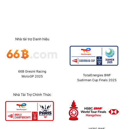
Nhà tài trợ Danh hiệu
66B Gresini Racing
TotalEnergies BWF
MotoGP 2025
Sudirman Cup Finals 2025
Nhà Tài Trợ Chính Thức
HSBC BWF