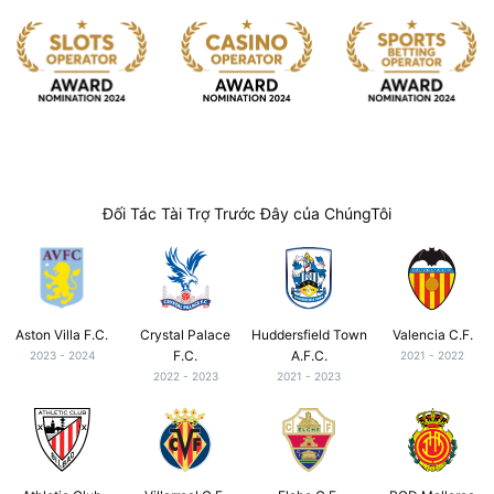
Đối Tác Tài Trợ Trước Đây của ChúngTôi
Aston Villa F.C.
Crystal Palace
Huddersfield Town
Valencia C.F.
F.C.
A.F.C.
2023 - 2024
2021 - 2022
2022 - 2023
2021 - 2023