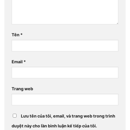
Tên
*
Email
*
Trang web
Lưu tên của tôi, email, và trang web trong trình
duyệt này cho lần bình luận kế tiếp của tôi.