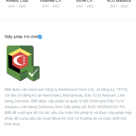
Athletic Club
Villarreal C.F.
Elche C.F.
RCD Mallorca
2021 - 2022
2021 - 2022
2021 - 2022
2021 - 2022
Giấy phép trò chơi
66B được vận hành bởi Công ty Mettlemind Tech Ltd., số đăng ký: 15779,
với địa chỉ đăng ký tại Hamchako, Mutsamudu, Đảo Tự trị Anjouan, Liên
bang Comoros. 66B được cấp phép và quản lý bởi Chính phủ Đảo Tự trị
Anjouan, Liên bang Comoros, theo Giấy phép số: ALSI-202504032-FI2.
66B đã vượt qua tất cả các yêu cầu tuân thủ pháp lý và được cấp phép hợp
pháp để cung cấp các hoạt động trò chơi có thưởng và cá cược dưới mọi
hình thức.