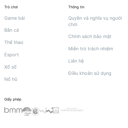
Trò chơi
Thông tin
Game bài
Quyền và nghĩa vụ người
chơi
Bắn cá
Chính sách bảo mật
Thể thao
Miễn trừ trách nhiệm
Esport
Liên hệ
Xổ số
Điều khoản sử dụng
Nổ hũ
Giấy phép