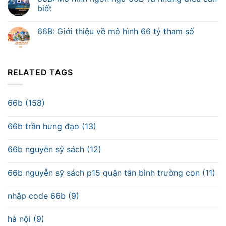
biết
66B: Giới thiệu về mô hình 66 tỷ tham số
RELATED TAGS
66b (158)
66b trần hưng đạo (13)
66b nguyễn sỹ sách (12)
66b nguyễn sỹ sách p15 quận tân bình trường con (11)
nhập code 66b (9)
hà nội (9)