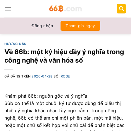
Chuyển
đến
nội
dung
Đăng nhập
Tham gia ngay
HƯỚNG DẪN
Về 66b: một ký hiệu đầy ý nghĩa trong
công nghệ và văn hóa số
ĐÃ ĐĂNG TRÊN
2026-04-28
BỞI
ROSE
Khám phá 66b: nguồn gốc và ý nghĩa
66b có thể là một chuỗi ký tự được dùng để biểu thị
nhiều ý nghĩa khác nhau tùy ngữ cảnh. Trong công
nghệ, 66b có thể ám chỉ một phiên bản, một mã hiệu,
hoặc một chữ số kết hợp với chữ cái để phân biệt các