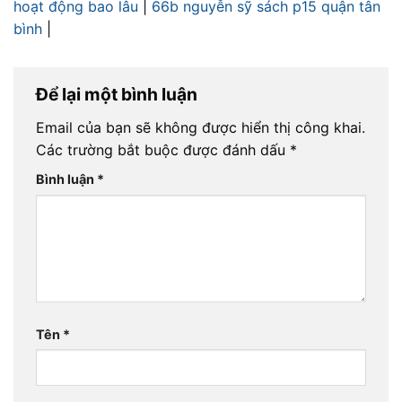
hoạt động bao lâu
|
66b nguyễn sỹ sách p15 quận tân
bình
|
Để lại một bình luận
Email của bạn sẽ không được hiển thị công khai.
Các trường bắt buộc được đánh dấu
*
Bình luận
*
Tên
*