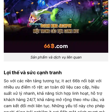
Sản phẩm và dịch vụ liên quan
Lợi thế và sức cạnh tranh
So với các nền tảng tương tự, it act 66b nổi bật với
nhiều ưu điểm rõ rệt: an toàn dữ liệu cao cấp, hiệu
suất xử lý nhanh, khả năng tích hợp linh hoạt, hỗ trợ
khách hàng 24/7, khả năng mở rộng theo nhu cầu, và
cam kết đổi mới liên tục. Những yếu tố này cho phép