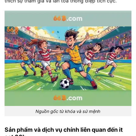
thích sự tham gia và lan tỏa thông điệp tích cực.
Nguồn gốc từ khóa và sứ mệnh
Sản phẩm và dịch vụ chính liên quan đến it