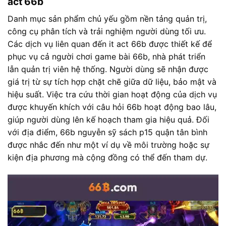
act 66b
Danh mục sản phẩm chủ yếu gồm nền tảng quản trị,
công cụ phân tích và trải nghiệm người dùng tối ưu.
Các dịch vụ liên quan đến it act 66b được thiết kế để
phục vụ cả người chơi game bài 66b, nhà phát triển
lẫn quản trị viên hệ thống. Người dùng sẽ nhận được
giá trị từ sự tích hợp chặt chẽ giữa dữ liệu, bảo mật và
hiệu suất. Việc tra cứu thời gian hoạt động của dịch vụ
được khuyến khích với câu hỏi 66b hoạt động bao lâu,
giúp người dùng lên kế hoạch tham gia hiệu quả. Đối
với địa điểm, 66b nguyễn sỹ sách p15 quận tân bình
được nhắc đến như một ví dụ về môi trường hoặc sự
kiện địa phương mà cộng đồng có thể đến tham dự.