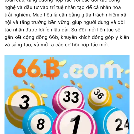
nghệ và đầu tư vào trí tuệ nhân tạo để cá nhân hóa
trải nghiệm. Mục tiêu là cân bằng giữa trách nhiệm xã
hội và tăng trưởng bền vững, giúp người dùng và đối
tác nhận được lợi ích lâu dài. Sự đổi mới liên tục sẽ
gắn kết cộng đồng 66b, khuyến khích đóng góp ý kiến
và sáng tạo, và mở ra các cơ hội hợp tác mới.