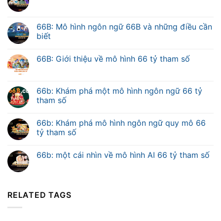
66B: Mô hình ngôn ngữ 66B và những điều cần
biết
66B: Giới thiệu về mô hình 66 tỷ tham số
66b: Khám phá một mô hình ngôn ngữ 66 tỷ
tham số
66b: Khám phá mô hình ngôn ngữ quy mô 66
tỷ tham số
66b: một cái nhìn về mô hình AI 66 tỷ tham số
RELATED TAGS