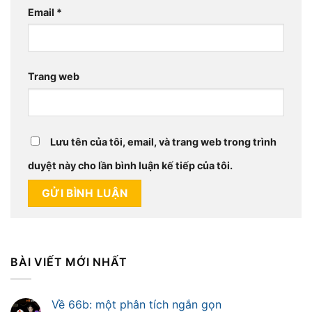
Email
*
Trang web
Lưu tên của tôi, email, và trang web trong trình
duyệt này cho lần bình luận kế tiếp của tôi.
BÀI VIẾT MỚI NHẤT
Về 66b: một phân tích ngắn gọn