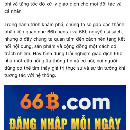
phí và tăng tốc độ xử lý giao dịch cho mọi đối tác và
cá nhân.
Trong hành trình khám phá, chúng ta sẽ gặp các thành
phần liên quan như 66b hentai và 66b nguyễn si sách,
nhưng ở đây chúng ta quan tâm đến cách nền tảng kết
nối nội dung, sản phẩm và cộng đồng một cách có
trách nhiệm. Hãy hình dung trải nghiệm giao dịch 66b
như một cầu nối giữa thông tin và cơ hội, nơi người
dùng có thể tìm thấy giá trị thực sự và sự tin tưởng khi
tương tác với hệ thống.