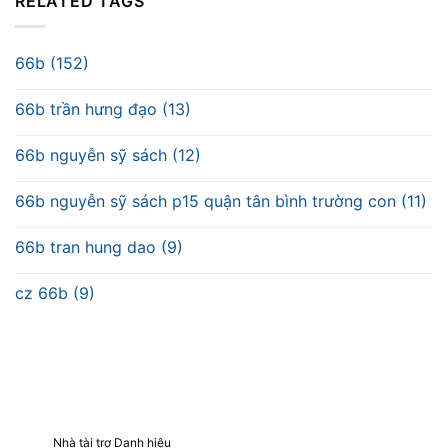
RELATED TAGS
66b (152)
66b trần hưng đạo (13)
66b nguyễn sỹ sách (12)
66b nguyễn sỹ sách p15 quận tân bình trường con (11)
66b tran hung dao (9)
cz 66b (9)
Nhà tài trợ Danh hiệu