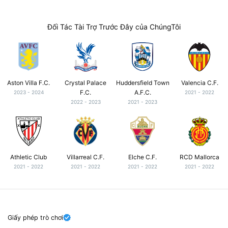
Đối Tác Tài Trợ Trước Đây của ChúngTôi
Aston Villa F.C.
Crystal Palace
Huddersfield Town
Valencia C.F.
F.C.
A.F.C.
2023 - 2024
2021 - 2022
2022 - 2023
2021 - 2023
Athletic Club
Villarreal C.F.
Elche C.F.
RCD Mallorca
2021 - 2022
2021 - 2022
2021 - 2022
2021 - 2022
Giấy phép trò chơi