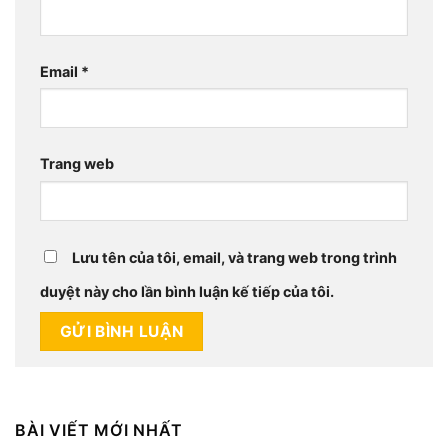
Email
*
Trang web
Lưu tên của tôi, email, và trang web trong trình
duyệt này cho lần bình luận kế tiếp của tôi.
BÀI VIẾT MỚI NHẤT