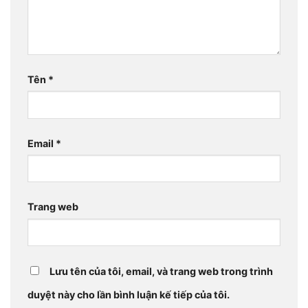
Tên
*
Email
*
Trang web
Lưu tên của tôi, email, và trang web trong trình
duyệt này cho lần bình luận kế tiếp của tôi.