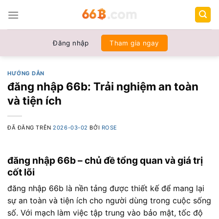
Chuyển
đến
nội
dung
Đăng nhập
Tham gia ngay
HƯỚNG DẪN
đăng nhập 66b: Trải nghiệm an toàn
và tiện ích
ĐÃ ĐĂNG TRÊN
2026-03-02
BỞI
ROSE
đăng nhập 66b – chủ đề tổng quan và giá trị
cốt lõi
đăng nhập 66b là nền tảng được thiết kế để mang lại
sự an toàn và tiện ích cho người dùng trong cuộc sống
số. Với mạch làm việc tập trung vào bảo mật, tốc độ