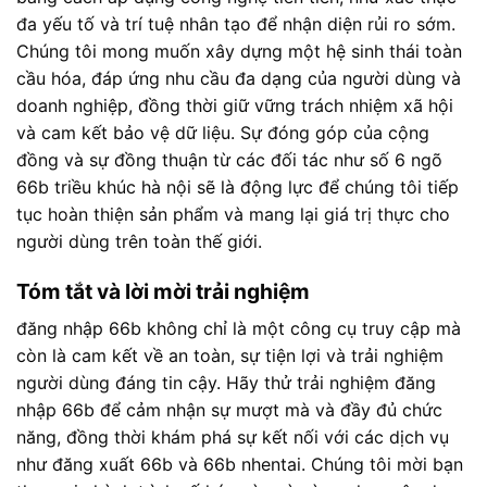
đa yếu tố và trí tuệ nhân tạo để nhận diện rủi ro sớm.
Chúng tôi mong muốn xây dựng một hệ sinh thái toàn
cầu hóa, đáp ứng nhu cầu đa dạng của người dùng và
doanh nghiệp, đồng thời giữ vững trách nhiệm xã hội
và cam kết bảo vệ dữ liệu. Sự đóng góp của cộng
đồng và sự đồng thuận từ các đối tác như số 6 ngõ
66b triều khúc hà nội sẽ là động lực để chúng tôi tiếp
tục hoàn thiện sản phẩm và mang lại giá trị thực cho
người dùng trên toàn thế giới.
Tóm tắt và lời mời trải nghiệm
đăng nhập 66b không chỉ là một công cụ truy cập mà
còn là cam kết về an toàn, sự tiện lợi và trải nghiệm
người dùng đáng tin cậy. Hãy thử trải nghiệm đăng
nhập 66b để cảm nhận sự mượt mà và đầy đủ chức
năng, đồng thời khám phá sự kết nối với các dịch vụ
như đăng xuất 66b và 66b nhentai. Chúng tôi mời bạn