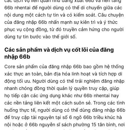
các dịch vụ liên quan như đăng xuất 66b và nền tảng
66b nhentai để người dùng có thể di chuyển giữa các
nội dung một cách tự tin và có kiểm soát. Câu chuyện
của đăng nhập 66b nhấn mạnh sự kiên trì và ý thức
phục vụ cộng đồng, từ đó truyền cảm hứng cho người
dùng tự tin bước vào thế giới số.
Các sản phẩm và dịch vụ cốt lõi của đăng
nhập 66b
Core sản phẩm của đăng nhập 66b bao gồm hệ thống
xác thực an toàn, bản địa hóa linh hoạt và tích hợp di
động tối ưu. Người dùng có thể trải nghiệm đăng nhập
nhanh chóng đồng thời quản lý quyền truy cập, giúp
họ tiếp cận các ứng dụng khác như 66b nhentai hay
các nền tảng liên kết một cách suôn sẻ. Trong các tình
huống thực tế, người dùng có thể dùng đăng nhập 66b
để truy cập tài nguyên tại số 6 ngõ 66b triều khúc hà
nội hoặc ở 66b nguyễn sĩ sách phường 15 tân bình, nơi