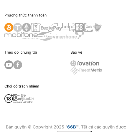
Phương thức thanh toán
Theo dõi chúng tôi
Bảo vệ
Chơi có trách nhiệm
Bản quyền © Copyright 2025 "
66B
™. Tất cả các quyền được