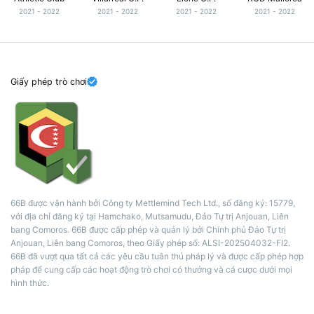
2021 - 2022
2021 - 2022
2021 - 2022
2021 - 2022
Giấy phép trò chơi
66B được vận hành bởi Công ty Mettlemind Tech Ltd., số đăng ký: 15779,
với địa chỉ đăng ký tại Hamchako, Mutsamudu, Đảo Tự trị Anjouan, Liên
bang Comoros. 66B được cấp phép và quản lý bởi Chính phủ Đảo Tự trị
Anjouan, Liên bang Comoros, theo Giấy phép số: ALSI-202504032-FI2.
66B đã vượt qua tất cả các yêu cầu tuân thủ pháp lý và được cấp phép hợp
pháp để cung cấp các hoạt động trò chơi có thưởng và cá cược dưới mọi
hình thức.