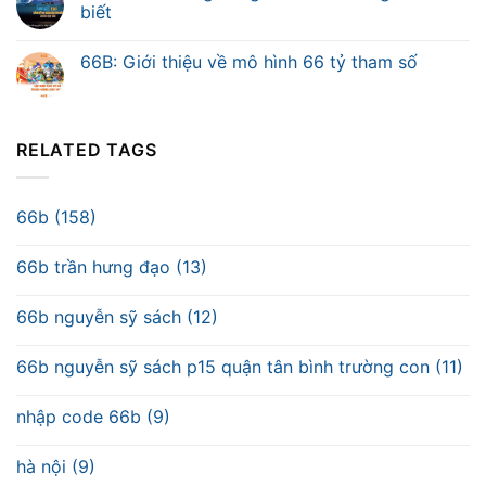
biết
66B: Giới thiệu về mô hình 66 tỷ tham số
RELATED TAGS
66b (158)
66b trần hưng đạo (13)
66b nguyễn sỹ sách (12)
66b nguyễn sỹ sách p15 quận tân bình trường con (11)
nhập code 66b (9)
hà nội (9)