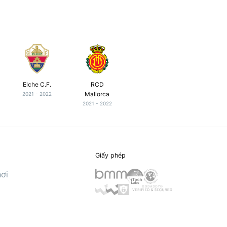
Elche C.F.
RCD
Mallorca
2021 - 2022
2021 - 2022
Giấy phép
ơi