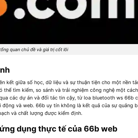
ổng quan chủ đề và giá trị cốt lõi
ệnh
n kết giữa số học, dữ liệu và sự thuận tiện cho một nền tả
ó thể tìm kiếm, so sánh và trải nghiệm công nghệ một các
ua các dự án và đối tác tin cậy, từ loa bluetooth ws 66b 
di động và web. 66b uy tín không là kết quả của sự quảng 
bạch và chất lượng được kiểm định.
: ứng dụng thực tế của 66b web