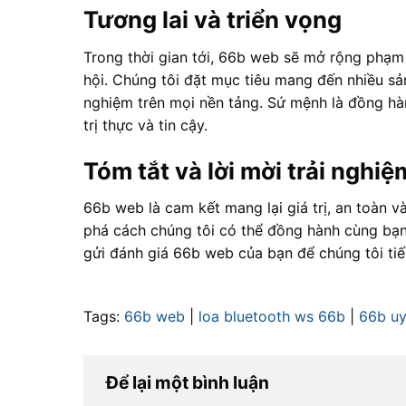
Tương lai và triển vọng
Trong thời gian tới, 66b web sẽ mở rộng phạm
hội. Chúng tôi đặt mục tiêu mang đến nhiều sả
nghiệm trên mọi nền tảng. Sứ mệnh là đồng hà
trị thực và tin cậy.
Tóm tắt và lời mời trải nghiệ
66b web là cam kết mang lại giá trị, an toàn 
phá cách chúng tôi có thể đồng hành cùng bạn 
gửi đánh giá 66b web của bạn để chúng tôi tiếp
Tags:
66b web
|
loa bluetooth ws 66b
|
66b uy
Để lại một bình luận