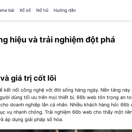
me bài
Xổ số
Nổ hũ
Hướng dẫn
g hiệu và trải nghiệm đột phá
 giá trị cốt lõi
để kết nối công nghệ với đời sống hàng ngày. Nền tảng này
người dùng tối ưu trên mọi thiết bị. 66b web tôn trọng an t
 cho doanh nghiệp lẫn cá nhân. Nhiều khách hàng hỏi: 66b u
phục vụ nhanh chóng. Trải nghiệm 66b web cho thấy một nề
và áp dụng giải pháp số hóa.