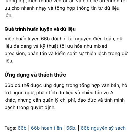
lượng lớp, kích thước vector ẩn và cơ chế attention tối
ưu cho nhanh nhạy và tổng hợp thông tin từ dữ liệu
lớn.
Quá trình huấn luyện và dữ liệu
Việc huấn luyện 66b đòi hỏi tài nguyên điện toán, dữ
liệu đa dạng và kỹ thuật tối ưu hóa như mixed
precision, phân tán và kiểm soát sự thiên lệch trong dữ
liệu.
Ứng dụng và thách thức
66b có thể được ứng dụng trong tổng hợp văn bản, hỗ
trợ ngôn ngữ, phân tích dữ liệu và nhiều tác vụ AI
khác, nhưng cần quản lý chi phí, đạo đức và tính minh
bạch trong quyết định.
Tags:
66b
|
66b hoàn tiền
|
66b.
|
66b nguyễn sỹ sách