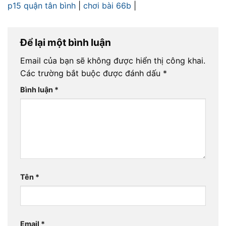
p15 quận tân bình
|
chơi bài 66b
|
Để lại một bình luận
Email của bạn sẽ không được hiển thị công khai.
Các trường bắt buộc được đánh dấu
*
Bình luận
*
Tên
*
Email
*