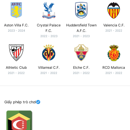
Aston Villa F.C.
Crystal Palace
Huddersfield Town
Valencia C.F.
F.C.
A.F.C.
2023 - 2024
2021 - 2022
2022 - 2023
2021 - 2023
Athletic Club
Villarreal C.F.
Elche C.F.
RCD Mallorca
2021 - 2022
2021 - 2022
2021 - 2022
2021 - 2022
Giấy phép trò chơi