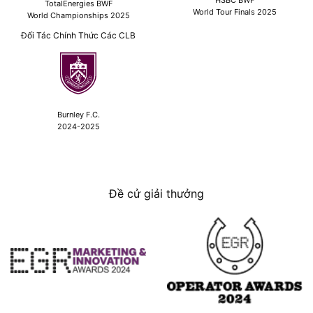
HSBC BWF
TotalEnergies BWF
World Tour Finals 2025
World Championships 2025
Đối Tác Chính Thức Các CLB
Burnley F.C.
2024-2025
Đề cử giải thưởng