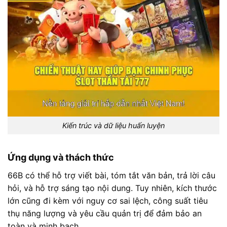
Kiến trúc và dữ liệu huấn luyện
Ứng dụng và thách thức
66B có thể hỗ trợ viết bài, tóm tắt văn bản, trả lời câu
hỏi, và hỗ trợ sáng tạo nội dung. Tuy nhiên, kích thước
lớn cũng đi kèm với nguy cơ sai lệch, công suất tiêu
thụ năng lượng và yêu cầu quản trị để đảm bảo an
toàn và minh bạch.