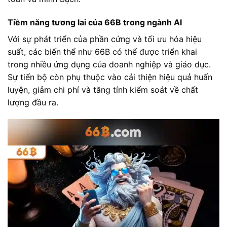
Tiềm năng tương lai của 66B trong ngành AI
Với sự phát triển của phần cứng và tối ưu hóa hiệu
suất, các biến thể như 66B có thể được triển khai
trong nhiều ứng dụng của doanh nghiệp và giáo dục.
Sự tiến bộ còn phụ thuộc vào cải thiện hiệu quả huấn
luyện, giảm chi phí và tăng tính kiểm soát về chất
lượng đầu ra.