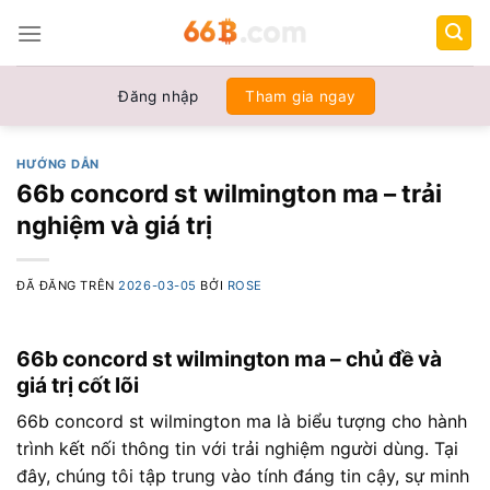
Chuyển
đến
nội
dung
Đăng nhập
Tham gia ngay
HƯỚNG DẪN
66b concord st wilmington ma – trải
nghiệm và giá trị
ĐÃ ĐĂNG TRÊN
2026-03-05
BỞI
ROSE
66b concord st wilmington ma – chủ đề và
giá trị cốt lõi
66b concord st wilmington ma là biểu tượng cho hành
trình kết nối thông tin với trải nghiệm người dùng. Tại
đây, chúng tôi tập trung vào tính đáng tin cậy, sự minh