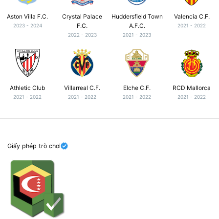
Aston Villa F.C.
Crystal Palace
Huddersfield Town
Valencia C.F.
F.C.
A.F.C.
2023 - 2024
2021 - 2022
2022 - 2023
2021 - 2023
Athletic Club
Villarreal C.F.
Elche C.F.
RCD Mallorca
2021 - 2022
2021 - 2022
2021 - 2022
2021 - 2022
Giấy phép trò chơi