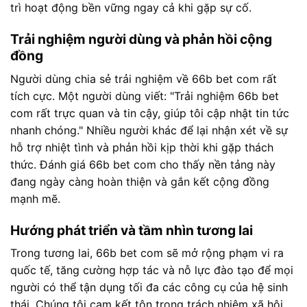
trì hoạt động bền vững ngay cả khi gặp sự cố.
Trải nghiệm người dùng và phản hồi cộng
đồng
Người dùng chia sẻ trải nghiệm về 66b bet com rất
tích cực. Một người dùng viết: "Trải nghiệm 66b bet
com rất trực quan và tin cậy, giúp tôi cập nhật tin tức
nhanh chóng." Nhiều người khác để lại nhận xét về sự
hỗ trợ nhiệt tình và phản hồi kịp thời khi gặp thách
thức. Đánh giá 66b bet com cho thấy nền tảng này
đang ngày càng hoàn thiện và gắn kết cộng đồng
mạnh mẽ.
Hướng phát triển và tầm nhìn tương lai
Trong tương lai, 66b bet com sẽ mở rộng phạm vi ra
quốc tế, tăng cường hợp tác và nỗ lực đào tạo để mọi
người có thể tận dụng tối đa các công cụ của hệ sinh
thái. Chúng tôi cam kết tôn trọng trách nhiệm xã hội