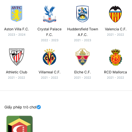
Aston Villa F.C.
Crystal Palace
Huddersfield Town
Valencia C.F.
F.C.
A.F.C.
2023 - 2024
2021 - 2022
2022 - 2023
2021 - 2023
Athletic Club
Villarreal C.F.
Elche C.F.
RCD Mallorca
2021 - 2022
2021 - 2022
2021 - 2022
2021 - 2022
Giấy phép trò chơi