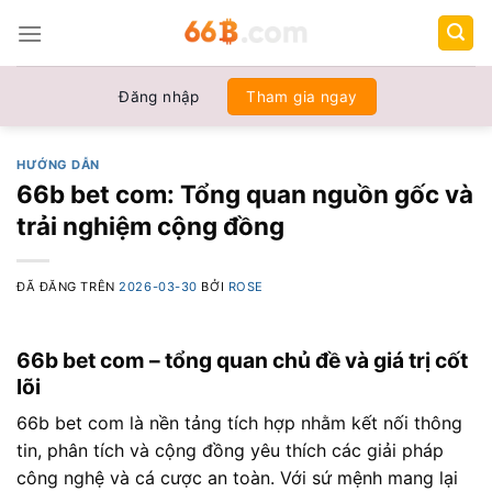
Chuyển
đến
nội
dung
Đăng nhập
Tham gia ngay
HƯỚNG DẪN
66b bet com: Tổng quan nguồn gốc và
trải nghiệm cộng đồng
ĐÃ ĐĂNG TRÊN
2026-03-30
BỞI
ROSE
66b bet com – tổng quan chủ đề và giá trị cốt
lõi
66b bet com là nền tảng tích hợp nhằm kết nối thông
tin, phân tích và cộng đồng yêu thích các giải pháp
công nghệ và cá cược an toàn. Với sứ mệnh mang lại