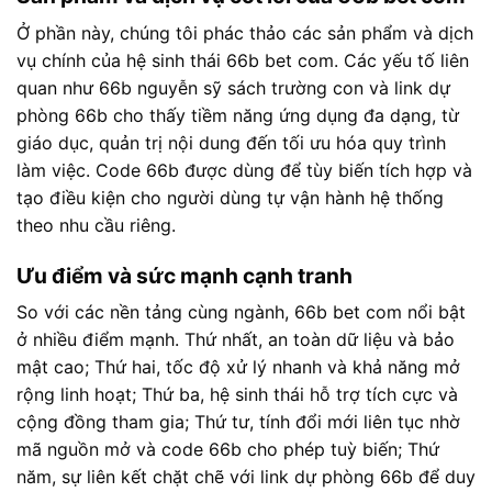
Ở phần này, chúng tôi phác thảo các sản phẩm và dịch
vụ chính của hệ sinh thái 66b bet com. Các yếu tố liên
quan như 66b nguyễn sỹ sách trường con và link dự
phòng 66b cho thấy tiềm năng ứng dụng đa dạng, từ
giáo dục, quản trị nội dung đến tối ưu hóa quy trình
làm việc. Code 66b được dùng để tùy biến tích hợp và
tạo điều kiện cho người dùng tự vận hành hệ thống
theo nhu cầu riêng.
Ưu điểm và sức mạnh cạnh tranh
So với các nền tảng cùng ngành, 66b bet com nổi bật
ở nhiều điểm mạnh. Thứ nhất, an toàn dữ liệu và bảo
mật cao; Thứ hai, tốc độ xử lý nhanh và khả năng mở
rộng linh hoạt; Thứ ba, hệ sinh thái hỗ trợ tích cực và
cộng đồng tham gia; Thứ tư, tính đổi mới liên tục nhờ
mã nguồn mở và code 66b cho phép tuỳ biến; Thứ
năm, sự liên kết chặt chẽ với link dự phòng 66b để duy