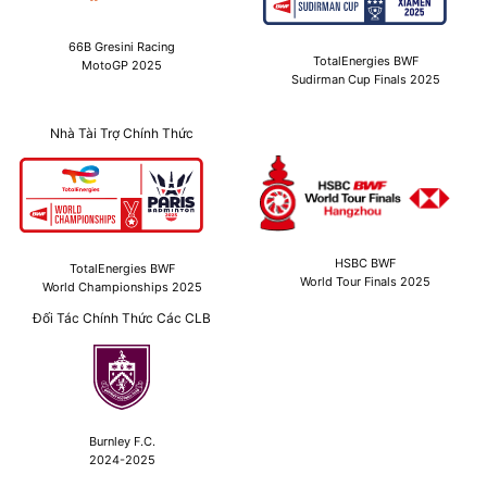
66B Gresini Racing
TotalEnergies BWF
MotoGP 2025
Sudirman Cup Finals 2025
Nhà Tài Trợ Chính Thức
HSBC BWF
TotalEnergies BWF
World Tour Finals 2025
World Championships 2025
Đối Tác Chính Thức Các CLB
Burnley F.C.
2024-2025