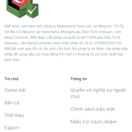
66B được vận hành bởi Công ty Mettlemind Tech Ltd., số đăng ký: 15779,
với địa chỉ đăng ký tại Hamchako, Mutsamudu, Đảo Tự trị Anjouan, Liên
bang Comoros. 66B được cấp phép và quản lý bởi Chính phủ Đảo Tự trị
Anjouan, Liên bang Comoros, theo Giấy phép số: ALSI-202504032-FI2.
66B đã vượt qua tất cả các yêu cầu tuân thủ pháp lý và được cấp phép hợp
pháp để cung cấp các hoạt động trò chơi có thưởng và cá cược dưới mọi
hình thức.
Trò chơi
Thông tin
Game bài
Quyền và nghĩa vụ người
chơi
Bắn cá
Chính sách bảo mật
Thể thao
Miễn trừ trách nhiệm
Esport